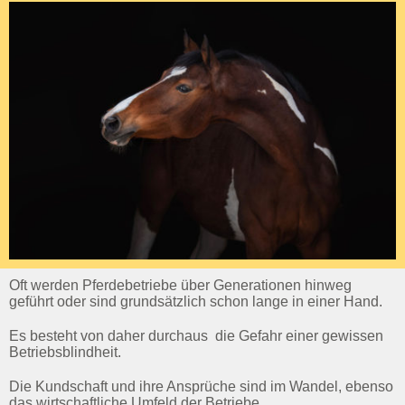
Oft werden Pferdebetriebe über Generationen hinweg
geführt oder sind grundsätzlich schon lange in einer Hand.
Es besteht von daher durchaus die Gefahr einer gewissen
Betriebsblindheit.
Die Kundschaft und ihre Ansprüche sind im Wandel, ebenso
das wirtschaftliche Umfeld der Betriebe.